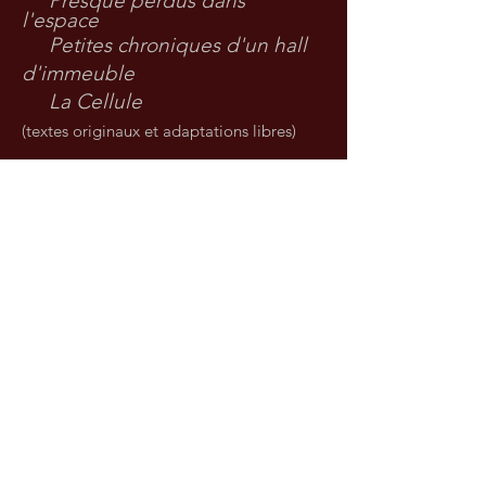
Presque perdus dans
l'espace
Petites chroniques d'un hall
d'immeuble
La Cellule
(textes originaux et adaptations libres)