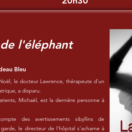
20h30
de l'éléphant
deau Bleu
e Noël, le docteur Lawrence, thérapeute d'un
atrique, a disparu.
atients, Michaël, est la dernière personne à
ompte des avertissements sibyllins de
e garde, le directeur de l'hôpital s'acharne à