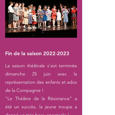
Fin de la saison
2022-2023
La saison théâtrale s'est terminée
dimanche 25 juin avec la
représentation des enfants et ados
de la Compagnie !
"Le Théâtre de la Résistance" a
été un succès, la jeune troupe a