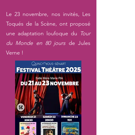
Le 23 novembre, nos invités, Les
Toqués de la Scène, ont proposé
une adaptation loufoque du
Tour
du Monde en 80 jours
de Jules
Verne !