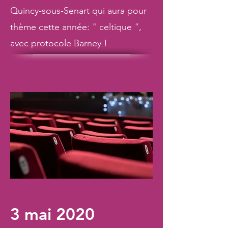
Quincy-sous-Senart qui aura pour
thème cette année: " celtique ",
avec protocole Barney !
3 mai 2020