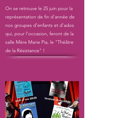
On se retrouve le 25 juin pour la
représentation de fin d'année de
nos groupes d'enfants et d'ados
qui, pour l'occasion, feront de la
salle Mère Marie Pia, le "Théâtre
de la Résistance" !