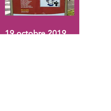
19 octobre 2019
Rencontre des amateurs
de théâtre
De Molière à Joël Pommerat, en
passant par Jean Genet ou Sacha
Guitry, les auteurs de théâtre
abordent la relation de maître à
valet avec délectation.
Tantôt comiques, tantôt tragiques,
les maîtres et les valets sont tour à
tour miroir de l’un, confident de
l’autre, complice ou rival, dominé